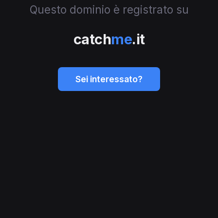
Questo dominio è registrato su
catch
me
.it
Sei interessato?