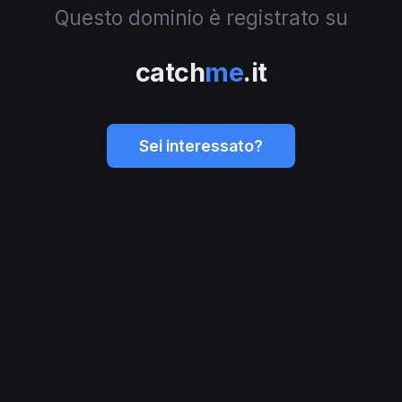
Questo dominio è registrato su
catch
me
.it
Sei interessato?