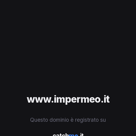
www.impermeo.it
Questo dominio è registrato su
catch
me
.it