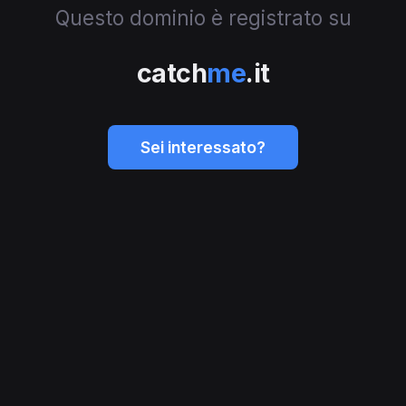
Questo dominio è registrato su
catch
me
.it
Sei interessato?