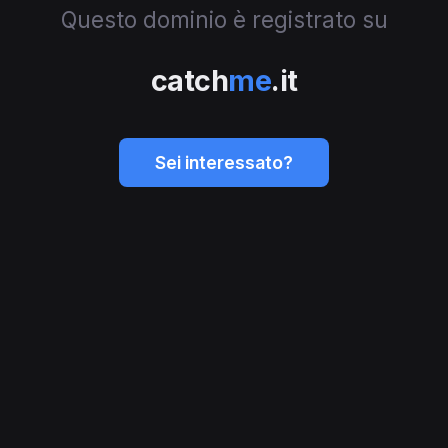
Questo dominio è registrato su
catch
me
.it
Sei interessato?