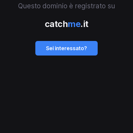
Questo dominio è registrato su
catch
me
.it
Sei interessato?