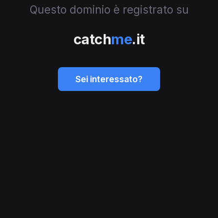
Questo dominio è registrato su
catch
me
.it
Sei interessato?