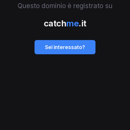
Questo dominio è registrato su
catch
me
.it
Sei interessato?