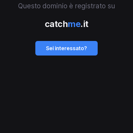
Questo dominio è registrato su
catch
me
.it
Sei interessato?