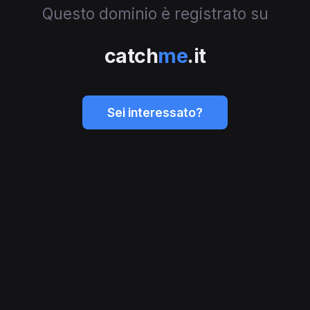
Questo dominio è registrato su
catch
me
.it
Sei interessato?