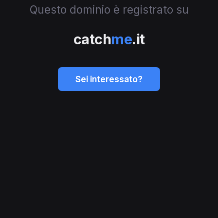
Questo dominio è registrato su
catch
me
.it
Sei interessato?