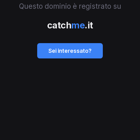
Questo dominio è registrato su
catch
me
.it
Sei interessato?