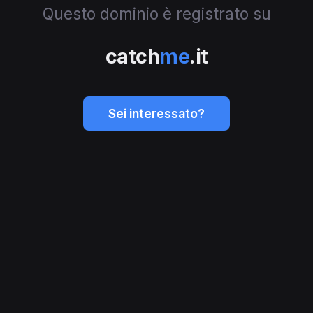
Questo dominio è registrato su
catch
me
.it
Sei interessato?