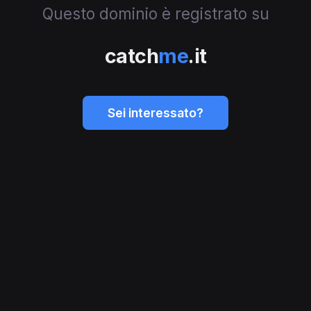
Questo dominio è registrato su
catch
me
.it
Sei interessato?