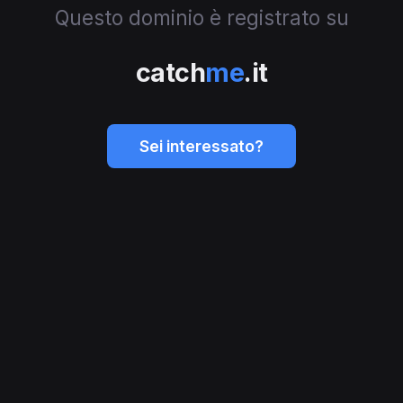
Questo dominio è registrato su
catch
me
.it
Sei interessato?