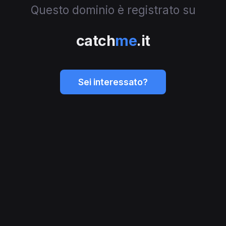
Questo dominio è registrato su
catch
me
.it
Sei interessato?