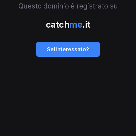
Questo dominio è registrato su
catch
me
.it
Sei interessato?