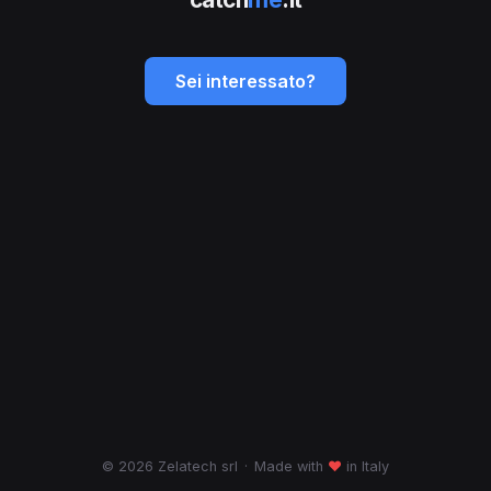
Sei interessato?
© 2026 Zelatech srl
·
Made with
♥
in Italy