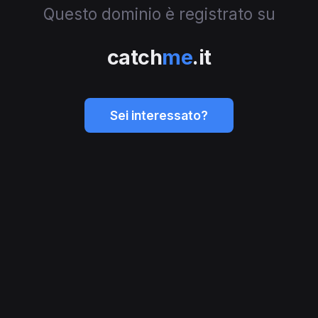
Questo dominio è registrato su
catch
me
.it
Sei interessato?