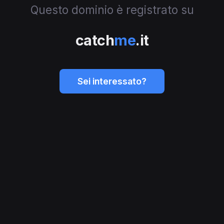
Questo dominio è registrato su
catch
me
.it
Sei interessato?