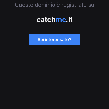
Questo dominio è registrato su
catch
me
.it
Sei interessato?