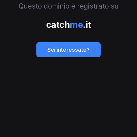
Questo dominio è registrato su
catch
me
.it
Sei interessato?