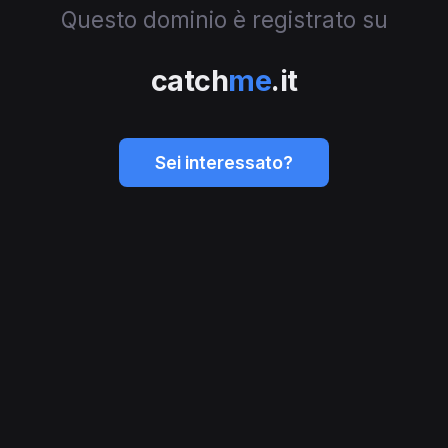
Questo dominio è registrato su
catch
me
.it
Sei interessato?